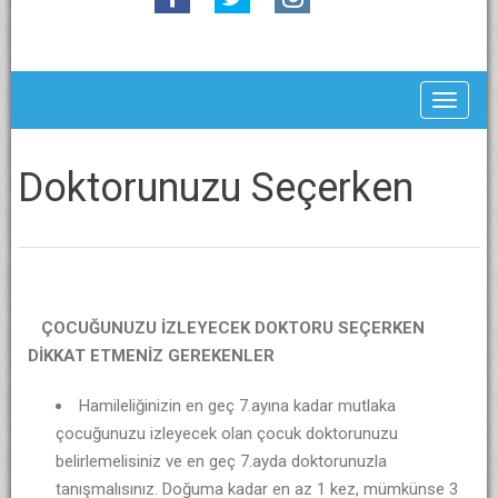
Toggle
Doktorunuzu Seçerken
ÇOCUĞUNUZU İZLEYECEK DOKTORU SEÇERKEN
DİKKAT ETMENİZ GEREKENLER
Hamileliğinizin en geç 7.ayına kadar mutlaka
çocuğunuzu izleyecek olan çocuk doktorunuzu
belirlemelisiniz ve en geç 7.ayda doktorunuzla
tanışmalısınız. Doğuma kadar en az 1 kez, mümkünse 3