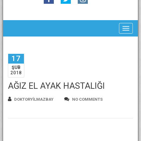
Toggle
17
ŞUB
2018
AĞIZ EL AYAK HASTALIĞI
DOKTORYILMAZBAY
NO COMMENTS