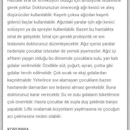
Hastalık viral bir enfeksiyon olduğu için antibiyotik tedavisine
gerek yoktur. Doktorunuzun önereceği ağrı kesici ve ateş
düşürücüler kullanılabilir. Kaşıntı çoksa ağızdan kaşıntı
giderici ilaçlar kullanılabilir. Ağızdaki yaralar için ağrı kesici
solüsyon ya da spreyler kullanılabilir. Bazen bu hastalıkta
ishal de gelişebilir. İshal için gerekli probiyotik ve sıvı
tedavisini doktorunuz düzenleyecektir. Ağız içerisi yaralar
nedeniyle çocuklar isteseler de yemek yiyemezler. Ağız içi
aftların yaygın olduğu bu dönemde çocuklara sulu, yarı katı
gıdalar verilmelidir. Özellikle süt, yoğurt, ayran, çorba gibi
gıdalar tercih edilmelidir. Çok sıcak ve ekşi gıdalardan
kaçınılmalıdır. Yeterince sıvı alamayan çocukların bazen
hastanede damardan sıvı tedavisi alması gerekebilir. Buna
doktorunuz karar verecektir. Su ve sulu gıdaların tüketilmesi
çok önemlidir. Hasta çocuklar ılık suyla duş şeklinde banyo
yapabilir. Lifle ovalamak lezyonların yayılmasına ve çocuğun
acı çekmesine neden olabilir.
KORUNMA