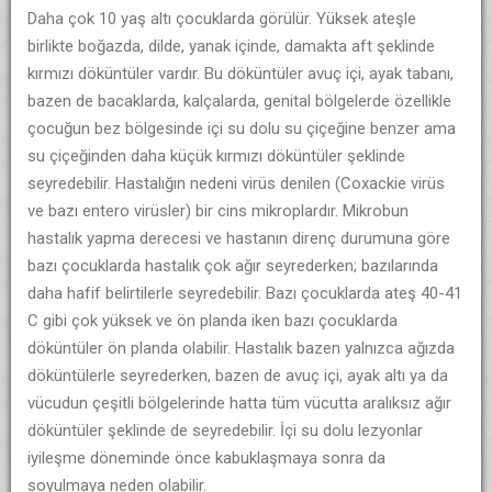
Daha çok 10 yaş altı çocuklarda görülür. Yüksek ateşle
birlikte boğazda, dilde, yanak içinde, damakta aft şeklinde
kırmızı döküntüler vardır. Bu döküntüler avuç içi, ayak tabanı,
bazen de bacaklarda, kalçalarda, genital bölgelerde özellikle
çocuğun bez bölgesinde içi su dolu su çiçeğine benzer ama
su çiçeğinden daha küçük kırmızı döküntüler şeklinde
seyredebilir. Hastalığın nedeni virüs denilen (Coxackie virüs
ve bazı entero virüsler) bir cins mikroplardır. Mikrobun
hastalık yapma derecesi ve hastanın direnç durumuna göre
bazı çocuklarda hastalık çok ağır seyrederken; bazılarında
daha hafif belirtilerle seyredebilir. Bazı çocuklarda ateş 40-41
C gibi çok yüksek ve ön planda iken bazı çocuklarda
döküntüler ön planda olabilir. Hastalık bazen yalnızca ağızda
döküntülerle seyrederken, bazen de avuç içi, ayak altı ya da
vücudun çeşitli bölgelerinde hatta tüm vücutta aralıksız ağır
döküntüler şeklinde de seyredebilir. İçi su dolu lezyonlar
iyileşme döneminde önce kabuklaşmaya sonra da
soyulmaya neden olabilir.