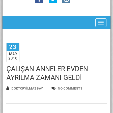
Toggle
23
MAR
2010
ÇALIŞAN ANNELER EVDEN
AYRILMA ZAMANI GELDİ
DOKTORYILMAZBAY
NO COMMENTS