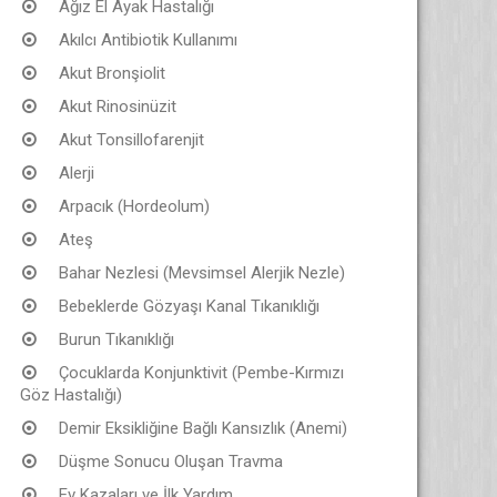
Ağız El Ayak Hastalığı
Akılcı Antibiotik Kullanımı
Akut Bronşiolit
Akut Rinosinüzit
Akut Tonsillofarenjit
Alerji
Arpacık (Hordeolum)
Ateş
Bahar Nezlesi (Mevsimsel Alerjik Nezle)
Bebeklerde Gözyaşı Kanal Tıkanıklığı
Burun Tıkanıklığı
Çocuklarda Konjunktivit (Pembe-Kırmızı
Göz Hastalığı)
Demir Eksikliğine Bağlı Kansızlık (Anemi)
Düşme Sonucu Oluşan Travma
Ev Kazaları ve İlk Yardım