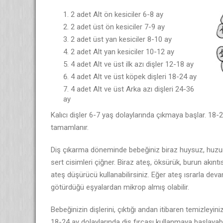
2 adet Alt ön kesiciler 6-8 ay
2 adet üst ön kesiciler 7-9 ay
2 adet üst yan kesiciler 8-10 ay
2 adet Alt yan kesiciler 10-12 ay
4 adet Alt ve üst ilk azı dişler 12-18 ay
4 adet Alt ve üst köpek dişleri 18-24 ay
4 adet Alt ve üst Arka azı dişleri 24-36
ay
Kalıcı dişler 6-7 yaş dolaylarında çıkmaya başlar. 18-2
tamamlanır.
Diş çıkarma döneminde bebeğiniz biraz huysuz, huzurs
sert cisimleri çiğner. Biraz ateş, öksürük, burun akıntıs
ateş düşürücü kullanabilirsiniz. Eğer ateş ısrarla d
götürdüğü eşyalardan mikrop almış olabilir.
Bebeğinizin dişlerini, çıktığı andan itibaren temizleyini
18-24 ay dolaylarında diş fırçası kullanmaya başlayabil