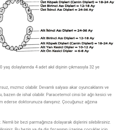
0 yaş dolaylarında 4 adet akıl dişinin çıkmasıyla 32 ye
uz, mızmız olabilir. Devamlı salyası akar oyuncaklarını ve
ı, bazen de ishal olabilir. Paracetemol cinsi bir ağrı kesici ve
evam ederse doktorunuza danışınız. Çocuğunuz ağzına
z. Nemli bir bezi parmağınıza dolayarak dişlerini silebilirsiniz.
irsiniz. Bu bezin ya da diş fırçasının üzerine çocuklar için