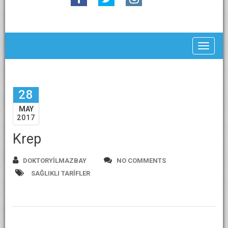
Toggle
28
MAY
2017
Krep
DOKTORYILMAZBAY
NO COMMENTS
SAĞLIKLI TARIFLER