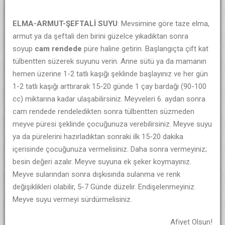
ELMA-ARMUT-ŞEFTALİ SUYU
: Mevsimine göre taze elma,
armut ya da şeftali den birini güzelce yıkadıktan sonra
soyup
cam rendede
püre haline getirin. Başlangıçta çift kat
tülbentten süzerek suyunu verin. Anne sütü ya da mamanın
hemen üzerine 1-2 tatlı kaşığı şeklinde başlayınız ve her gün
1-2 tatlı kaşığı arttırarak 15-20 günde 1 çay bardağı (90-100
cc) miktarına kadar ulaşabilirsiniz. Meyveleri 6. aydan sonra
cam rendede rendeledikten sonra tülbentten süzmeden
meyve püresi şeklinde çocuğunuza verebilirsiniz. Meyve suyu
ya da pürelerini hazırladıktan sonraki ilk 15-20 dakika
içerisinde çocuğunuza vermelisiniz. Daha sonra vermeyiniz;
besin değeri azalır. Meyve suyuna ek şeker koymayınız.
Meyve sularından sonra dışkısında sulanma ve renk
değişiklikleri olabilir, 5-7 Günde düzelir. Endişelenmeyiniz.
Meyve suyu vermeyi sürdürmelisiniz.
Afiyet Olsun!