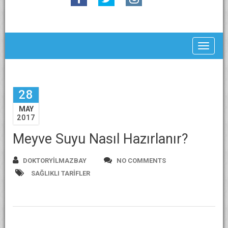
Toggle
28
MAY
2017
Meyve Suyu Nasıl Hazırlanır?
DOKTORYILMAZBAY
NO COMMENTS
SAĞLIKLI TARIFLER