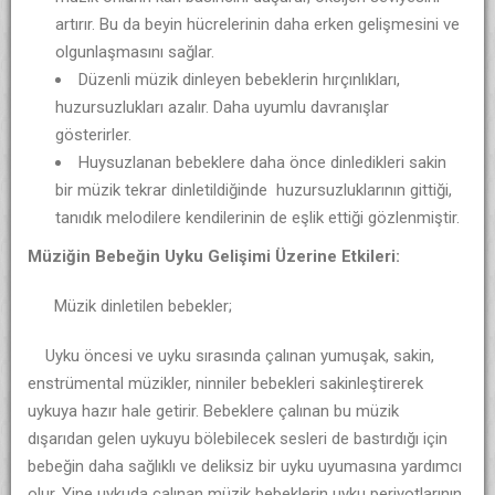
artırır. Bu da beyin hücrelerinin daha erken gelişmesini ve
olgunlaşmasını sağlar.
Düzenli müzik dinleyen bebeklerin hırçınlıkları,
huzursuzlukları azalır. Daha uyumlu davranışlar
gösterirler.
Huysuzlanan bebeklere daha önce dinledikleri sakin
bir müzik tekrar dinletildiğinde huzursuzluklarının gittiği,
tanıdık melodilere kendilerinin de eşlik ettiği gözlenmiştir.
Müziğin Bebeğin Uyku Gelişimi Üzerine Etkileri:
Müzik dinletilen bebekler;
Uyku öncesi ve uyku sırasında çalınan yumuşak, sakin,
enstrümental müzikler, ninniler bebekleri sakinleştirerek
uykuya hazır hale getirir. Bebeklere çalınan bu müzik
dışarıdan gelen uykuyu bölebilecek sesleri de bastırdığı için
bebeğin daha sağlıklı ve deliksiz bir uyku uyumasına yardımcı
olur. Yine uykuda çalınan müzik bebeklerin uyku periyotlarının