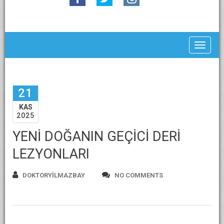
Toggle
21
KAS
2025
YENİ DOĞANIN GEÇİCİ DERİ
LEZYONLARI
DOKTORYILMAZBAY
NO COMMENTS