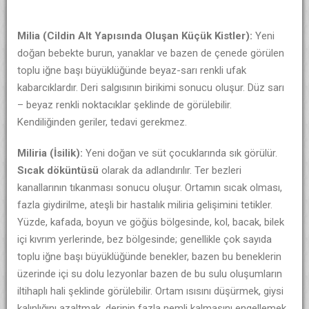
Milia (Cildin Alt Yapısında Oluşan Küçük Kistler):
Yeni
doğan bebekte burun, yanaklar ve bazen de çenede görülen
toplu iğne başı büyüklüğünde beyaz-sarı renkli ufak
kabarcıklardır. Deri salgısının birikimi sonucu oluşur. Düz sarı
– beyaz renkli noktacıklar şeklinde de görülebilir.
Kendiliğinden geriler, tedavi gerekmez.
Miliria (İsilik):
Yeni doğan ve süt çocuklarında sık görülür.
Sıcak döküntüsü
olarak da adlandırılır. Ter bezleri
kanallarının tıkanması sonucu oluşur. Ortamın sıcak olması,
fazla giydirilme, ateşli bir hastalık miliria gelişimini tetikler.
Yüzde, kafada, boyun ve göğüs bölgesinde, kol, bacak, bilek
içi kıvrım yerlerinde, bez bölgesinde; genellikle çok sayıda
toplu iğne başı büyüklüğünde benekler, bazen bu beneklerin
üzerinde içi su dolu lezyonlar bazen de bu sulu oluşumların
iltihaplı hali şeklinde görülebilir. Ortam ısısını düşürmek, giysi
kalınlığını azaltmak, derinin fazla nemli kalmasını engellemek