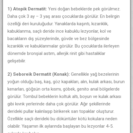
1) Atopik Dermatit:
Yeni doğan bebeklerde pek görülmez.
Daha çok 3 ay – 3 yaş arası çocuklarda görülür. En belirgin
özelliği deri kuruluğudur. Yanaklarda kaşıntı, kızarıklık,
kabuklanma, saçlı deride ince kabuklu lezyonlar, kol ve
bacakların dış yüzeylerinde, gövde ve bez bölgesinde
kızarıklık ve kabuklanmalar görülür. Bu çocuklarda ilerleyen
dönemde bronşial astım, allerjik rinit gibi hastalıklar
gelişebilir.
2) Seboreik Dermatit (Konak):
Genellikle yağ bezelerinin
yoğun olduğu baş, kaş, göz kapakları, alın, kulak arkası, burun
kenarları, göğsün orta kısmı, göbek, genito anal bölgelerde
görülür. Tombul bebeklerin koltuk altı, boyun ve kulak arkası
gibi kıvrık yerlerinde daha çok görülür. Ağır şekillerinde
derideki pullar kalınlaşıp birikerek sarı topaklar oluşturur.
Özellikle saçlı derideki bu döküntüler kötü kokulara neden
olabilir. Yaşamın ilk aylarında başlayan bu lezyonlar 4-5.