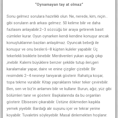
“Oynamayan tay at olmaz”
Sonu gelmez sorulara hazırlıklı olun. Ne, nerede, kim, niçin…
gibi soruların ardı arkası gelmez. 50 kelime bilir ve daha
fazlasını anlayabilir.2–3 sözcüğü bir araya getirerek basit
cümleler kurar. Oyun oynarken kendi kendine konuşur ancak
konuştuklarının bazıları anlaşılmaz. Oyuncak bebeği ile
konuşur ve onu besler.6–8 küpten kuleler yapabilir. Üç
tekerlekli bisiklete binebilir. Merdivenleri yukarı aşağı çıkıp
,inebilir. Kalemi büyüklere benzer şekilde tutup ileri,geri
karalamalar yapar, daire ve enine çizgiler çizebilir. Bir
resimdeki 2–4 nesneyi tanıyarak gösterir. Rahatça koşar,
topa tekme vurabilir. Kitap yapraklarını teker teker çevirebilir.
Ben, sen ve biz’in anlamını bilir ve kullanır. Burun, ağız, yüz gibi
bölümleri tanır ve gösterir. Başkalarında da bu organları
gösterir. Elbisesini çıkarabilir. Üstüne dökmeden kaşıkla
yemek yiyebilir. Bardağı alır suyunu içer ve tekrar yerine
koyabilir. Tuvaletini söyleyebilir. Masal dinlemekten hoşlanır.