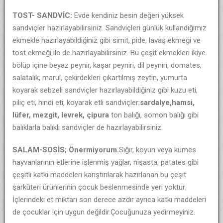
TOST- SANDVİC:
Evde kendiniz besin değeri yüksek
sandviçler hazırlayabilirsiniz. Sandviçleri günlük kullandığımız
ekmekle hazırlayabildiğiniz gibi simit, pide, lavaş ekmeği ve
tost ekmeği ile de hazırlayabilirsiniz. Bu çeşit ekmekleri ikiye
bölüp içine beyaz peynir, kaşar peyniri, dil peyniri, domates,
salatalık, marul, çekirdekleri çıkartılmış zeytin, yumurta
koyarak sebzeli sandviçler hazırlayabildiğiniz gibi kuzu eti,
piliç eti, hindi eti, koyarak etli sandviçler;
sardalye,hamsi,
lüfer, mezgit, levrek, çipura
ton balığı, somon balığı gibi
balıklarla balıklı sandviçler de hazırlayabilirsiniz.
SALAM-SOSİS; Önermiyorum.
Sığır, koyun veya kümes
hayvanlarının etlerine işlenmiş yağlar, nişasta, patates gibi
çeşitli katkı maddeleri karıştırılarak hazırlanan bu çeşit
şarküteri ürünlerinin çocuk beslenmesinde yeri yoktur.
İçlerindeki et miktarı son derece azdır ayrıca katkı maddeleri
de çocuklar için uygun değildir.Çocuğunuza yedirmeyiniz.