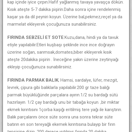
kap içinde iyice çırpın.Hafif yağlanmış tavaya yavaşça dökün.
Kısık ateşte 5-7 dakika pişirin.Daha sonra içine rendelenmiş
kaşar ya da dil peyniri koyun. Üzerine bal,pekmez,reçel ya da
marmelat ekleyerek çocuğunuza sunabilirsiniz.
FIRINDA SEBZELİ ET SOTE
:Kuzu,dana, hindi ya da tavuk
etiyle yapılabilir.Etleri kuşbaşı şeklinde ince ince doğrayın
üzerine soğan, sarımsak,domates,biber ekleyerek kısık
ateşte 20dakika pişirin . İneceğine yakın üzerine zeytinyağı
ekleyip çocuğunuza sunabilirsiniz.
FIRINDA PARMAK BALIK
; Hamsi, sardalye, lüfer, mezgit,
levrek, çipura gibi balıklarla yapılabilir.200 gr taze balığı
parmak büyüklüğünde parçalara ayırın.1/2 su bardağı sütü
hazırlayın. 1/2 çay bardağı unu bir tabağa koyun. ,bir miktar
ekmek kırıntısını 1çorba kaşığı eritilmiş tere yağı ile karıştırın.
Balık parçalarını önce süte sonra una sonra tekrar süte
batırın en son tereyağlı ekemek kırıntısına bulayıp bir fırın
tepsisine dizin. 200 derece ısıtılmış fırında 20 dakika