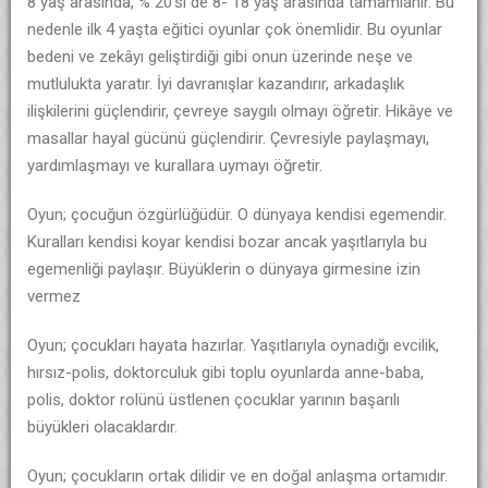
8 yaş arasında, % 20’si de 8- 18 yaş arasında tamamlanır. Bu
nedenle ilk 4 yaşta eğitici oyunlar çok önemlidir. Bu oyunlar
bedeni ve zekâyı geliştirdiği gibi onun üzerinde neşe ve
mutlulukta yaratır. İyi davranışlar kazandırır, arkadaşlık
ilişkilerini güçlendirir, çevreye saygılı olmayı öğretir. Hikâye ve
masallar hayal gücünü güçlendirir. Çevresiyle paylaşmayı,
yardımlaşmayı ve kurallara uymayı öğretir.
Oyun; çocuğun özgürlüğüdür. O dünyaya kendisi egemendir.
Kuralları kendisi koyar kendisi bozar ancak yaşıtlarıyla bu
egemenliği paylaşır. Büyüklerin o dünyaya girmesine izin
vermez
Oyun; çocukları hayata hazırlar. Yaşıtlarıyla oynadığı evcilik,
hırsız-polis, doktorculuk gibi toplu oyunlarda anne-baba,
polis, doktor rolünü üstlenen çocuklar yarının başarılı
büyükleri olacaklardır.
Oyun; çocukların ortak dilidir ve en doğal anlaşma ortamıdır.