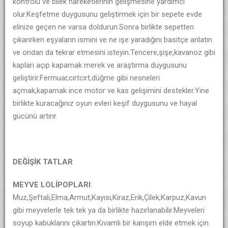
kontrolü ve bilek hareketlerinin gelişmesine yardımcı
olur.Keşfetme duygusunu geliştirmek için bir sepete evde
elinize geçen ne varsa doldurun.Sonra birlikte sepetten
çıkarırken eşyaların ismini ve ne işe yaradığını basitçe anlatın
ve ondan da tekrar etmesini isteyin.Tencere,şişe,kavanoz gibi
kapları açıp kapamak merek ve araştırma duygusunu
geliştirir.Fermuar,cırtcırt,düğme gibi nesneleri
açmak,kapamak ince motor ve kas gelişimini destekler.Yine
birlikte kuracağınız oyun evleri keşif duygusunu ve hayal
gücünü artırır.
DEĞİŞİK TATLAR
MEYVE LOLİPOPLARI
:
Muz,Şeftali,Elma,Armut,Kayısı,Kiraz,Erik,Çilek,Karpuz,Kavun
gibi meyvelerle tek tek ya da birlikte hazırlanabilir.Meyveleri
soyup kabuklarını çıkartın.Kıvamlı bir karışım elde etmek için