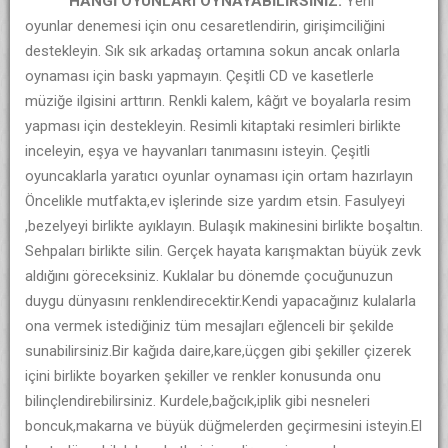
HANGİ OYUNLARI OYNAYABİLİRSİNİZ:
Yeni
oyunlar denemesi için onu cesaretlendirin, girişimciliğini
destekleyin. Sık sık arkadaş ortamına sokun ancak onlarla
oynaması için baskı yapmayın. Çeşitli CD ve kasetlerle
müziğe ilgisini arttırın. Renkli kalem, kâğıt ve boyalarla resim
yapması için destekleyin. Resimli kitaptaki resimleri birlikte
inceleyin, eşya ve hayvanları tanımasını isteyin. Çeşitli
oyuncaklarla yaratıcı oyunlar oynaması için ortam hazırlayın
Öncelikle mutfakta,ev işlerinde size yardım etsin. Fasulyeyi
,bezelyeyi birlikte ayıklayın. Bulaşık makinesini birlikte boşaltın.
Sehpaları birlikte silin. Gerçek hayata karışmaktan büyük zevk
aldığını göreceksiniz. Kuklalar bu dönemde çocuğunuzun
duygu dünyasını renklendirecektir.Kendi yapacağınız kulalarla
ona vermek istediğiniz tüm mesajları eğlenceli bir şekilde
sunabilirsiniz.Bir kağıda daire,kare,üçgen gibi şekiller çizerek
içini birlikte boyarken şekiller ve renkler konusunda onu
bilinçlendirebilirsiniz. Kurdele,bağcık,iplik gibi nesneleri
boncuk,makarna ve büyük düğmelerden geçirmesini isteyin.El