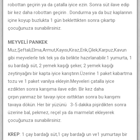
robottan geçirin ya da çatalla iyice ezin. Sonra süt ilave edip
bir kez daha robottan geçirin . Dondurma ya da buz kaplarının
içine koyup buzlukta 1 gün beklettikten sonra çıkartıp
çocuğunuza sunabilirsiniz.
MEYVELİ PANKEK
:
Muz,Şeftali,Elma,Armut,Kayısı,Kiraz,Erik,Çilek,Karpuz,Kavun
gibi meyvelerle tek tek ya da birlikte hazırlanabilir.1 yumurta, 1
su bardağı süt, 2 yemek kaşığı şeker, 2 yemek kaşığı
zeytinyağını bir kapta iyice karıştırın.Üzerine 1 paket kabartma
tozu ve 1 paket vanilya ekleyin.Meyveleri çatalla iyice
ezdikten sonra karışıma ilave edin. Bir kez daha
çırpın.yanmaz bir tavayı iyice ısıttıktan sonra bu karışımı
tavaya dökün. Her bir yüzünü 3-5 dakika pişirdikten sonra
üzerine bal, pekmez, reçel ya da marmelat ekleyerek
çocuğunuza sunabilirsiniz.
KREP
: 1 çay bardağı süt,1 çay bardağı un ve1 yumurtayı bir