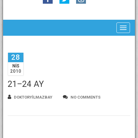
Toggle
28
NIS
2010
21–24 AY
DOKTORYILMAZBAY
NO COMMENTS